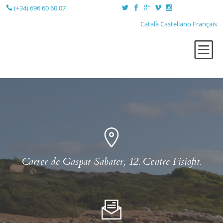
(+34) 696 60 60 07
Català
Castellano
Français
QUI SÓC?
TERÀPIES
LA SESSIÓ
LA CONSULTA
BLOG
CONTACTE
Carrer de Gaspar Sabater, 12. Centre Fisiofit.