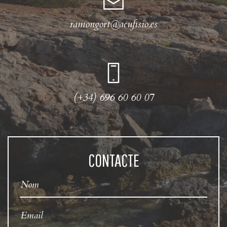
ramongort@acufisio.es
(+34) 696 60 60 07
CONTACTE