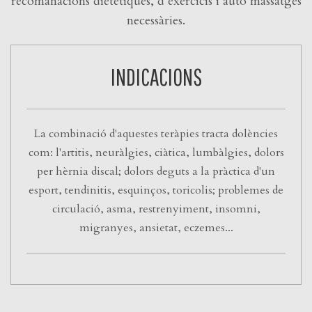
recomanacions dietètiques, d’exercicis i auto massatges
necessàries.
INDICACIONS
La combinació d'aquestes teràpies tracta dolències
com: l'artitis, neuràlgies, ciàtica, lumbàlgies, dolors
per hèrnia discal; dolors deguts a la pràctica d'un
esport, tendinitis, esquinços, toricolis; problemes de
circulació, asma, restrenyiment, insomni,
migranyes, ansietat, eczemes...