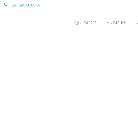
(+34) 696 60 60 07
QUI SÓC?
TERÀPIES
L