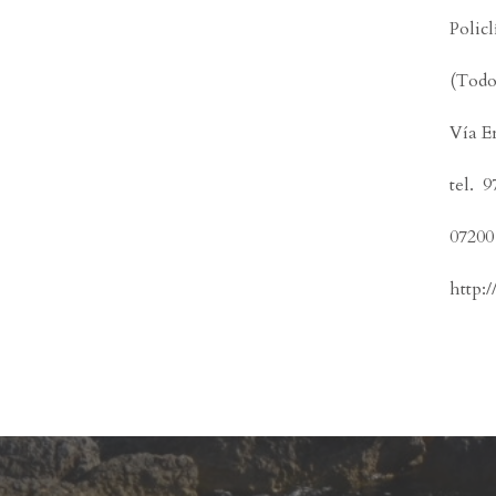
Policl
(Todo
Vía E
tel. 
07200
http: