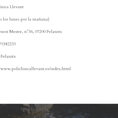
ínica Llevant
s los lunes por la mañana)
rnest Mestre, nº36, 07200 Felanitx
971582233
 Felanitx
//www.policlinicallevant.es/index.html