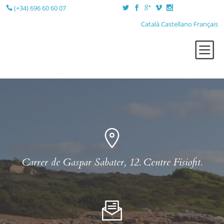
(+34) 696 60 60 07
Català
Castellano
Français
QUI SÓC?
TERÀPIES
LA SESSIÓ
LA CONSULTA
BLOG
CONTACTE
Carrer de Gaspar Sabater, 12. Centre Fisiofit.