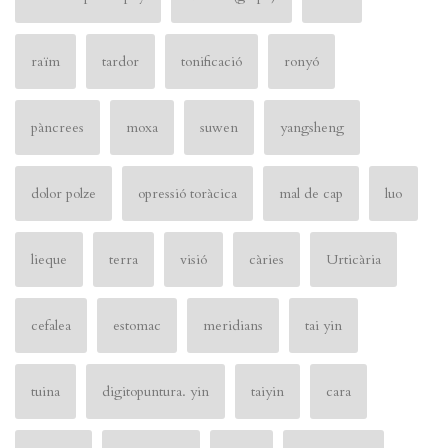
raïm
tardor
tonificació
ronyó
pàncrees
moxa
suwen
yangsheng
dolor polze
opressió toràcica
mal de cap
luo
lieque
terra
visió
càries
Urticària
cefalea
estomac
meridians
tai yin
tuina
digitopuntura. yin
taiyin
cara