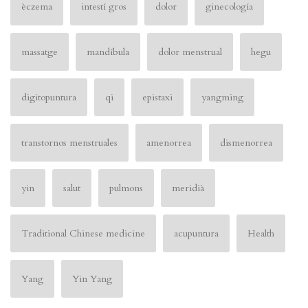
èczema
intestí gros
dolor
ginecología
massatge
mandíbula
dolor menstrual
hegu
digitopuntura
qi
epistaxi
yangming
transtornos menstruales
amenorrea
dismenorrea
yin
salut
pulmons
meridià
Traditional Chinese medicine
acupuntura
Health
Yang
Yin Yang