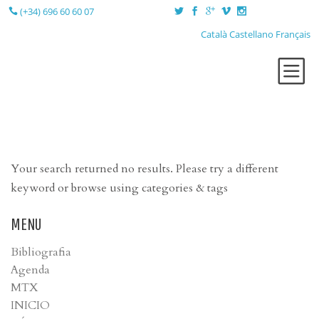
(+34) 696 60 60 07
Català
Castellano
Français
QUI SÓC?
TERÀPIES
LA SESSIÓ
Your search returned no results. Please try a different
LA CONSULTA
keyword or browse using categories & tags
BLOG
MENU
CONTACTE
Bibliografia
Agenda
MTX
INICIO