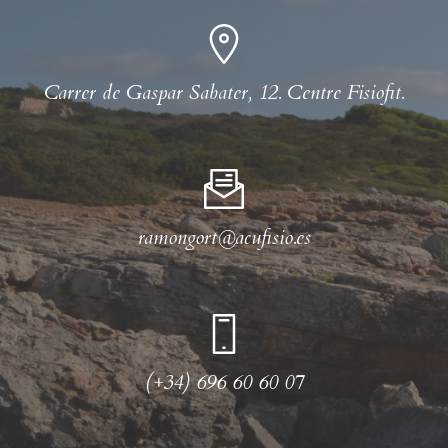
Carrer de Gaspar Sabater, 12. Centre Fisiofit.
ramongort@acufisio.es
(+34) 696 60 60 07