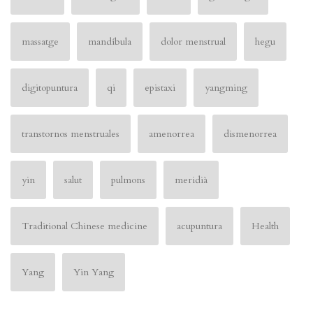
massatge
mandíbula
dolor menstrual
hegu
digitopuntura
qi
epistaxi
yangming
transtornos menstruales
amenorrea
dismenorrea
yin
salut
pulmons
meridià
Traditional Chinese medicine
acupuntura
Health
Yang
Yin Yang