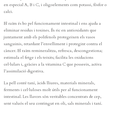
en especial A, B i C, i oligoelements com potassi, fòsfor o
calci.
El raïm és bo pel funcionament intestinal i ens ajuda a
eliminar residus i toxines. És ric en antioxidants que
juntament amb els polifenols protegeixen els vasos
sanguinis, retardant l’envelliment i protegint contra el
càncer. El raïm remineralitza, refresca, descongestiona;
estimula el fetge i els teixits; facilita les oxidacions
cel·lulars i, gràcies a la vitamina C que posseeix, activa
l’assimilació digestiva.
La pell conté taní, àcids lliures, materials minerals,
ferments i cel·luloses molt útils per al funcionament
intestinal. Les llavors són veritables concentrats de cep,
sent valuós el seu contingut en oli, sals minerals i taní.