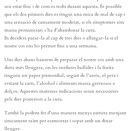
seu estat físic i de com es trobi durant aquesta. És possible
que els dos primers dies es tingui una mica de mal de cap i
una sensació de cansament moderat, si els símptomes són
massa pronunciats s´ha d’abandonar la cura.
Es decideix parar-la al cap de tres dies o allargar-la si el
nostre cos ens ho permet fins a una setmana.
Uns dies abans haurem de preparar el nostre cos amb una
dieta més lleugera, on les verdures bullides i la fruita
tinguin un paper primordial, seguit de l’arròs, el peix i
evitant la carn, l’alcohol i aliments massa greixosos o
dolços. Aquestes mateixes indicacions seran necessàries
pels dies posteriors a la cura.
També la podem fer d’una manera menys estricta menjant
únicament raïm per eszmorzar i sopar amb un dinar
lleuger.