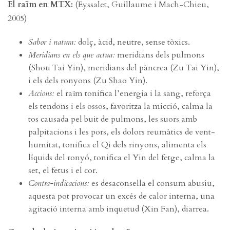
El raïm en MTX:
(Eyssalet, Guillaume i Mach-Chieu,
2005)
Sabor i natura:
dolç, àcid, neutre, sense tòxics.
Meridians en els que actua:
meridians dels pulmons
(Shou Tai Yin), meridians del pàncrea (Zu Tai Yin),
i els dels ronyons (Zu Shao Yin).
Accions:
el raïm tonifica l’energia i la sang, reforça
els tendons i els ossos, favoritza la micció, calma la
tos causada pel buit de pulmons, les suors amb
palpitacions i les pors, els dolors reumàtics de vent-
humitat, tonifica el Qi dels rinyons, alimenta els
líquids del ronyó, tonifica el Yin del fetge, calma la
set, el fetus i el cor.
Contra-indicacions:
es desaconsella el consum abusiu,
aquesta pot provocar un excés de calor interna, una
agitació interna amb inquetud (Xin Fan), diarrea.