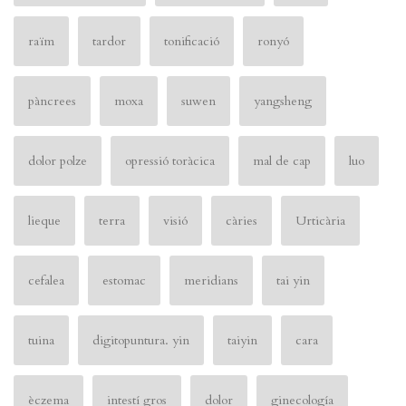
raïm
tardor
tonificació
ronyó
pàncrees
moxa
suwen
yangsheng
dolor polze
opressió toràcica
mal de cap
luo
lieque
terra
visió
càries
Urticària
cefalea
estomac
meridians
tai yin
tuina
digitopuntura. yin
taiyin
cara
èczema
intestí gros
dolor
ginecología