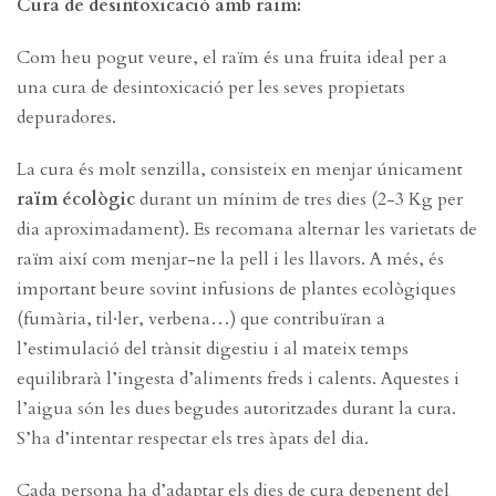
Cura de desintoxicació amb raïm:
Com heu pogut veure, el raïm és una fruita ideal per a
una cura de desintoxicació per les seves propietats
depuradores.
La cura és molt senzilla, consisteix en menjar únicament
raïm écològic
durant un mínim de tres dies (2-3 Kg per
dia aproximadament). Es recomana alternar les varietats de
raïm així com menjar-ne la pell i les llavors. A més, és
important beure sovint infusions de plantes ecològiques
(fumària, til·ler, verbena…) que contribuïran a
l’estimulació del trànsit digestiu i al mateix temps
equilibrarà l’ingesta d’aliments freds i calents. Aquestes i
l’aigua són les dues begudes autoritzades durant la cura.
S’ha d’intentar respectar els tres àpats del dia.
Cada persona ha d’adaptar els dies de cura depenent del