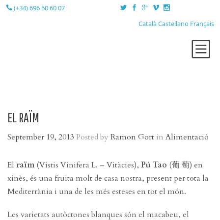
(+34) 696 60 60 07
Català
Castellano
Français
QUI SÓC?
TERÀPIES
LA SESSIÓ
EL RAÏM
LA CONSULTA
September 19, 2013
Posted by
Ramon Gort
in
Alimentació
BLOG
CONTACTE
El
raïm
(Vistis Vinifera L. – Vitàcies),
Pú Tao
(葡 萄) en
xinès, és una fruita molt de casa nostra, present per tota la
Mediterrània i una de les més esteses en tot el món.
Les varietats autòctones blanques són el macabeu, el