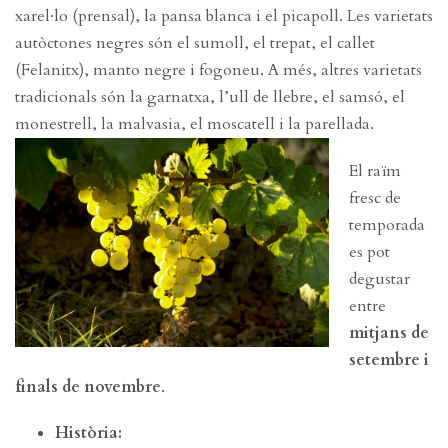
xarel·lo (prensal), la pansa blanca i el picapoll. Les varietats
autòctones negres són el sumoll, el trepat, el callet
(Felanitx), manto negre i fogoneu. A més, altres varietats
tradicionals són la garnatxa, l’ull de llebre, el samsó, el
monestrell, la malvasia, el moscatell i la parellada.
El raïm
fresc de
temporada
es pot
degustar
entre
mitjans de
setembre i
finals de novembre
.
Història: