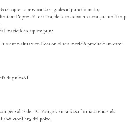
elèctric que es provoca de vegades al puncionar-lo,
eliminar l’opressió toràcica, de la mateixa manera que un llamp
,
 del meridià en aquest punt.
luo estan situats en llocs on el seu meridià produeix un canvi
dià de pulmó i
5 cun per sobre de 5IG Yangxi, en la fossa formada entre els
i abductor llarg del polze.