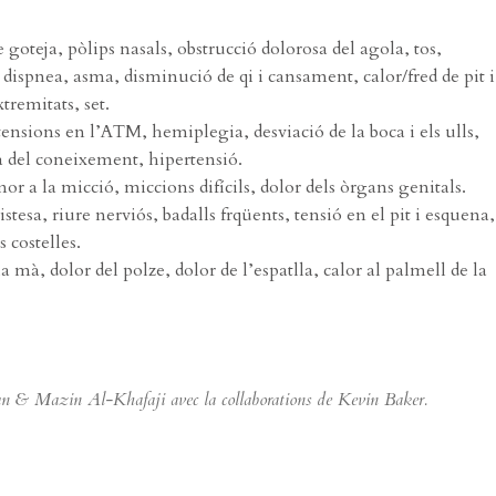
 goteja, pòlips nasals, obstrucció dolorosa del agola, tos,
, dispnea, asma, disminució de qi i cansament, calor/fred de pit i
tremitats, set.
tensions en l’ATM, hemiplegia, desviació de la boca i els ulls,
ua del coneixement, hipertensió.
or a la micció, miccions difícils, dolor dels òrgans genitals.
tesa, riure nerviós, badalls frqüents, tensió en el pit i esquena,
s costelles.
 la mà, dolor del polze, dolor de l’espatlla, calor al palmell de la
 & Mazin Al-Khafaji avec la collaborations de Kevin Baker.