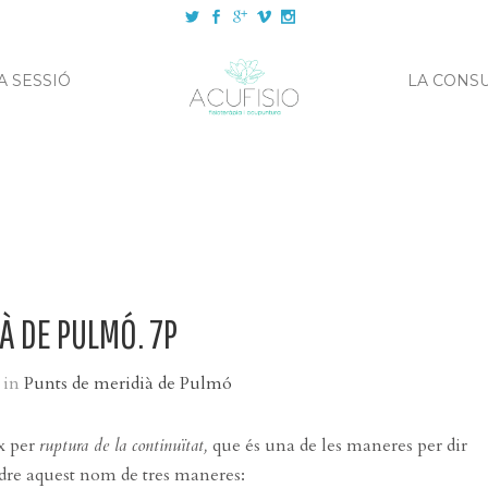
A SESSIÓ
LA CONS
À DE PULMÓ. 7P
in
Punts de meridià de Pulmó
x per
ruptura de la continuïtat,
que és una de les maneres per dir
dre aquest nom de tres maneres: