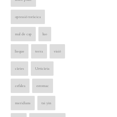
opressió toràcica
mal de cap
luo
lieque
terra
visió
càries
Urticària
cefalea
estomac
meridians
tai yin