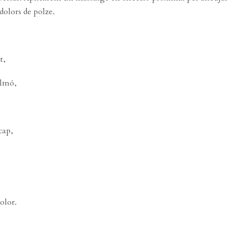
 dolors de polze.
t,
ulmó,
cap,
olor.