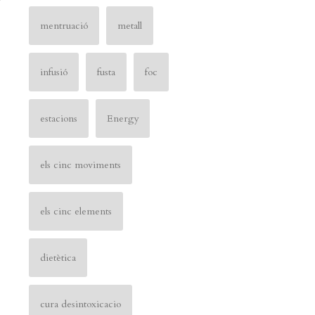
mentruació
metall
infusió
fusta
foc
estacions
Energy
els cinc moviments
els cinc elements
dietètica
cura desintoxicacio