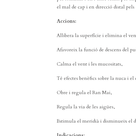
el mal de cap i en direcció distal pels
Accions:
Allibera la superfície i elimina el ven
Afavoreix la funció de descens del p
Calma el vent i les mucositats,
Té efectes benèfics sobre la nuca i el 
Obre i regula el Ran Mai,
Regula la via de les aigües,
Estimula el meridià i disminueix el d
Indicacions: