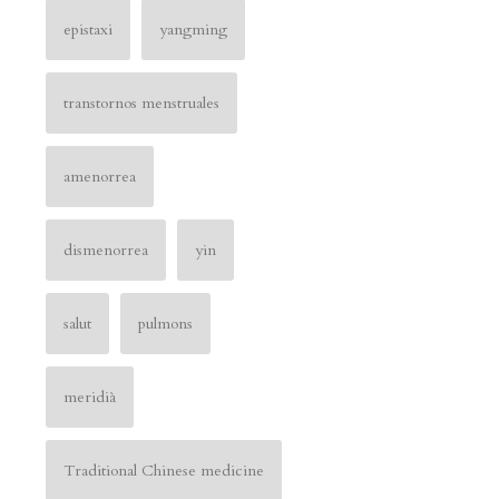
epistaxi
yangming
transtornos menstruales
amenorrea
dismenorrea
yin
salut
pulmons
meridià
Traditional Chinese medicine