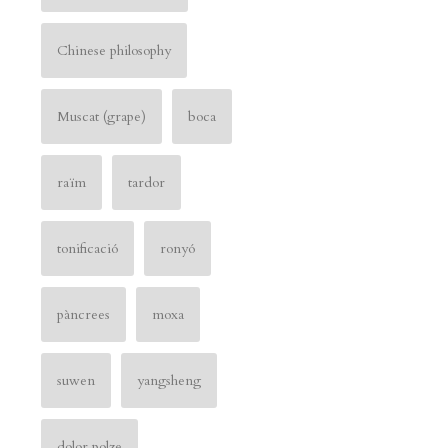
Chinese philosophy
Muscat (grape)
boca
raïm
tardor
tonificació
ronyó
pàncrees
moxa
suwen
yangsheng
dolor polze