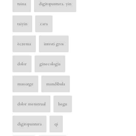
tuina
digitopuntura. yin
taiyin
cara
èczema
intestí gros
dolor
ginecología
massatge
mandíbula
dolor menstrual
hegu
digitopuntura
qi