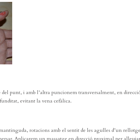
del punt, i amb l’altra puncionem transversalment, en direcci
funditat, evitant la vena cefàlica.
mantinguda, rotacions amb el sentit de les agulles d’un rellotg
dispersar. Aplicarem un massatge en direcció proximal per alleuja