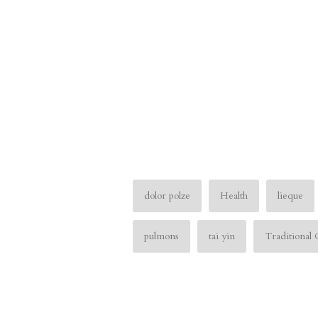
dolor polze
Health
lieque
pulmons
tai yin
Traditional