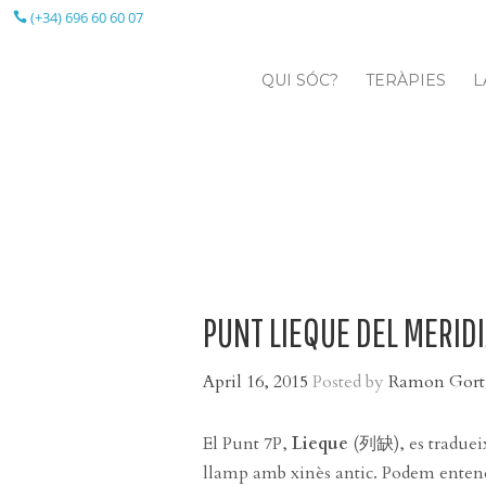
(+34) 696 60 60 07
QUI SÓC?
TERÀPIES
L
PUNT LIEQUE DEL MERIDI
April 16, 2015
Posted by
Ramon Gort
El Punt 7P,
Lieque
(
列
缺), es traduei
llamp amb xinès antic. Podem enten