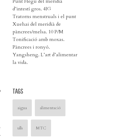
Punt Hegu del meridià
d’intestí gros. 4IG
Tratorns menstruals i el punt
Xuehai del meridià de
pàncrees/melsa. 10 P/M
Tonificació amb moxas.
Pàncrees i ronyó.
Yangsheng. L’art d’alimentar
la vida.
TAGS
ó
aigua
alimentació
e
ulls
MTC
r