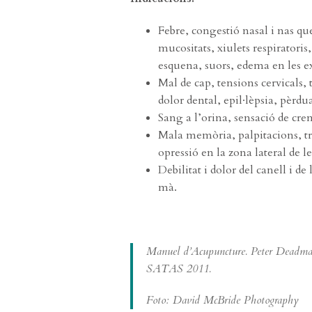
Febre, congestió nasal i nas que
mucositats, xiulets respiratoris
esquena, suors, edema en les ex
Mal de cap, tensions cervicals, 
dolor dental, epil·lèpsia, pèrd
Sang a l’orina, sensació de crem
Mala memòria, palpitacions, tris
opressió en la zona lateral de le
Debilitat i dolor del canell i de
mà.
Manuel d’Acupuncture. Peter Deadman
SATAS 2011.
Foto: David McBride Photography