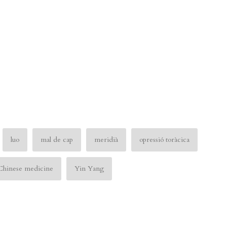
luo
mal de cap
meridià
opressió toràcica
 Chinese medicine
Yin Yang