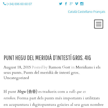
(+34) 696 60 60 07
Català
Castellano
Français
QUI SÓC?
TERÀPIES
LA SESSIÓ
PUNT HEGU DEL MERIDIÀ D’INTESTÍ GROS. 4IG
LA CONSULTA
August 18, 2015
Posted by
Ramon Gort
in
Meridians i els
BLOG
seus punts
,
Punts del meridià de intestí gros
,
CONTACTE
Uncategorized
El punt
Hegu
(合谷)
es tradueix com a
valls que es
retroben.
Forma part dels punts més importants i utilitzats
en acupuntura i digitopuntura gràcies al seu gran nombre