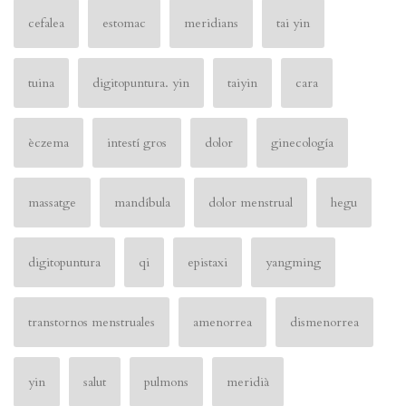
cefalea
estomac
meridians
tai yin
tuina
digitopuntura. yin
taiyin
cara
èczema
intestí gros
dolor
ginecología
massatge
mandíbula
dolor menstrual
hegu
digitopuntura
qi
epistaxi
yangming
transtornos menstruales
amenorrea
dismenorrea
yin
salut
pulmons
meridià