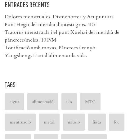
ENTRADES RECENTS
Dolores menstruales. Dismenorrea y Acupuntura
Punt Hegu del meridià d’intestí gros. 4IG
Tratorns menstruals i el punt Xuehai del meridià de
pàncrees/melsa. 10 P/M
Tonificació amb moxas. Pàncrees i ronyó.
Yangsheng. L’art d’alimentar la vida.
TAGS
aigua
alimentació
ulls
MTC
mentruació
metall
infusió
fusta
foc