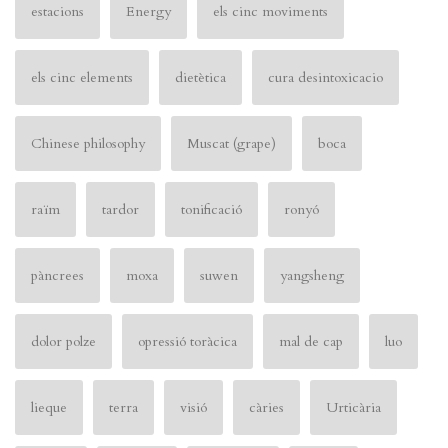
estacions
Energy
els cinc moviments
els cinc elements
dietètica
cura desintoxicacio
Chinese philosophy
Muscat (grape)
boca
raïm
tardor
tonificació
ronyó
pàncrees
moxa
suwen
yangsheng
dolor polze
opressió toràcica
mal de cap
luo
lieque
terra
visió
càries
Urticària