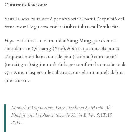
Contraindicacions:
Vista la seva forta acció per afavorir el part i l’expulsió del
fetus mort Hegu esta
contraindicat durant l’embaràs
.
Hegu
està situat en el meridià Yang Ming que és molt
abundant en Qi i sang (Xue). Això fa que tots els punts
d’aquests meridians, tant de peu (estomac) com de mà
(intestí gros) siguin molt útils per tonificar la circulació de
Qi i Xue, i dispersar les obstruccions eliminant els dolors
que causen.
Manuel d’Acupuncture. Peter Deadman & Mazin Al-
Khafaji avec la collaborations de Kevin Baker. SATAS
2011.