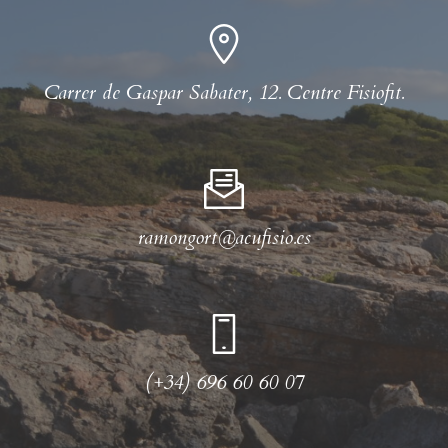
Carrer de Gaspar Sabater, 12. Centre Fisiofit.
ramongort@acufisio.es
(+34) 696 60 60 07