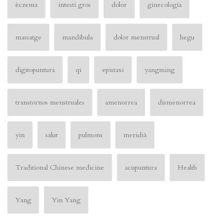
èczema
intestí gros
dolor
ginecología
massatge
mandíbula
dolor menstrual
hegu
digitopuntura
qi
epistaxi
yangming
transtornos menstruales
amenorrea
dismenorrea
yin
salut
pulmons
meridià
Traditional Chinese medicine
acupuntura
Health
Yang
Yin Yang