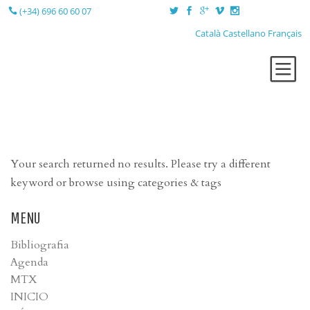
(+34) 696 60 60 07
Català
Castellano
Français
QUI SÓC?
TERÀPIES
LA SESSIÓ
Your search returned no results. Please try a different
LA CONSULTA
keyword or browse using categories & tags
BLOG
MENU
CONTACTE
Bibliografia
Agenda
MTX
INICIO