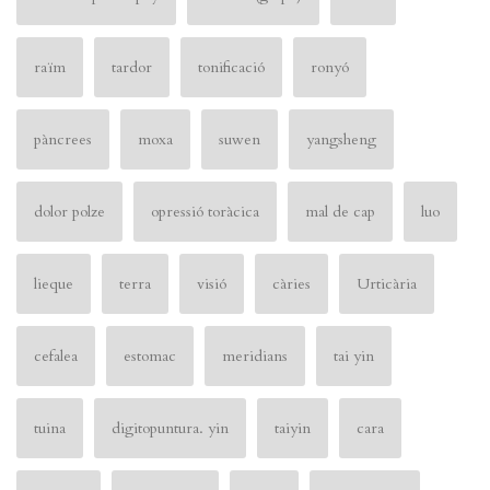
raïm
tardor
tonificació
ronyó
pàncrees
moxa
suwen
yangsheng
dolor polze
opressió toràcica
mal de cap
luo
lieque
terra
visió
càries
Urticària
cefalea
estomac
meridians
tai yin
tuina
digitopuntura. yin
taiyin
cara