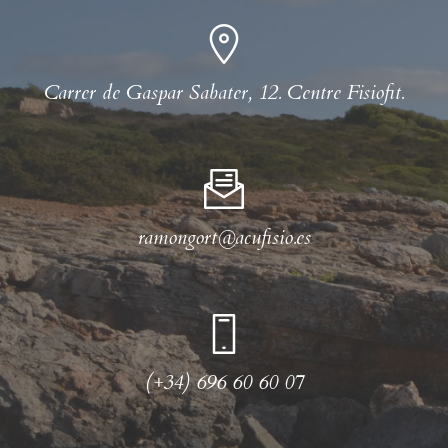
Carrer de Gaspar Sabater, 12. Centre Fisiofit.
ramongort@acufisio.es
(+34) 696 60 60 07