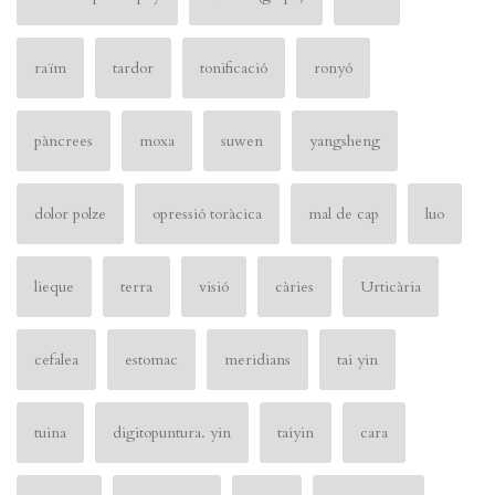
raïm
tardor
tonificació
ronyó
pàncrees
moxa
suwen
yangsheng
dolor polze
opressió toràcica
mal de cap
luo
lieque
terra
visió
càries
Urticària
cefalea
estomac
meridians
tai yin
tuina
digitopuntura. yin
taiyin
cara