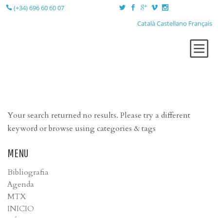
(+34) 696 60 60 07
Català
Castellano
Français
QUI SÓC?
TERÀPIES
LA SESSIÓ
Your search returned no results. Please try a different
LA CONSULTA
keyword or browse using categories & tags
BLOG
MENU
CONTACTE
Bibliografia
Agenda
MTX
INICIO