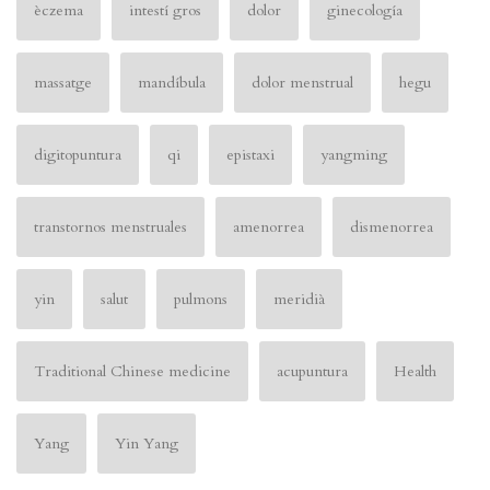
èczema
intestí gros
dolor
ginecología
massatge
mandíbula
dolor menstrual
hegu
digitopuntura
qi
epistaxi
yangming
transtornos menstruales
amenorrea
dismenorrea
yin
salut
pulmons
meridià
Traditional Chinese medicine
acupuntura
Health
Yang
Yin Yang