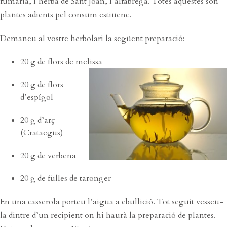
fumària, l’herba de Sant Joan, l’alfàbrega. Totes aquestes són
plantes adients pel consum estiuenc.
Demaneu al vostre herbolari la següent preparació:
20 g de flors de melissa
20 g de flors
d’espígol
20 g d’arç
(Crataegus)
20 g de verbena
20 g de fulles de taronger
En una casserola porteu l’aigua a ebullició. Tot seguit vesseu-
la dintre d’un recipient on hi haurà la preparació de plantes.