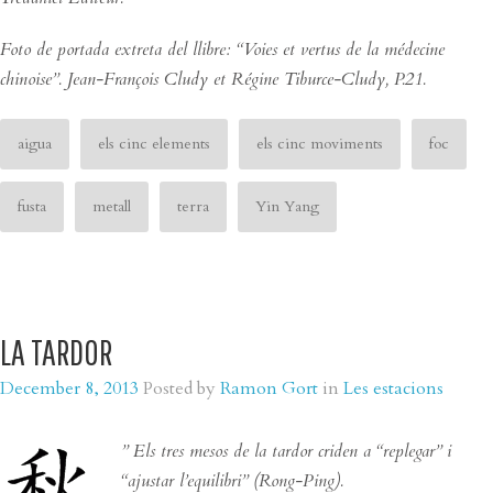
Foto de portada extreta del llibre: “Voies et vertus de la médecine
chinoise”. Jean-François Cludy et Régine Tiburce-Cludy, P.21.
aigua
els cinc elements
els cinc moviments
foc
fusta
metall
terra
Yin Yang
LA TARDOR
December 8, 2013
Posted by
Ramon Gort
in
Les estacions
” Els
tres mesos de la tardor criden a “replegar” i
“ajustar l’equilibri” (Rong-Ping).