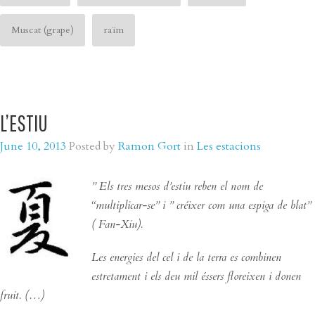
Muscat (grape)
raïm
L’ESTIU
June 10, 2013
Posted by
Ramon Gort
in
Les estacions
” Els tres mesos d’estiu reben el nom de
“multiplicar-se” i ” créixer com una espiga de blat”
( Fan-Xiu).
Les energies del cel i de la terra es combinen
estretament i els deu mil éssers floreixen i donen
fruit. (…)