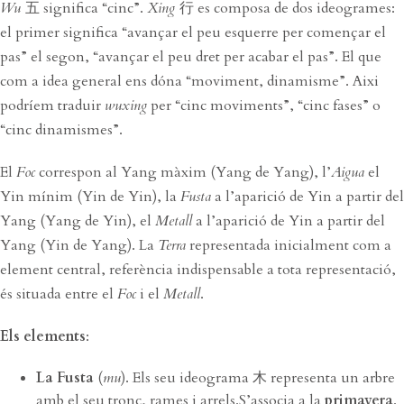
Wu
五 significa “cinc”.
Xing
行 es composa de dos ideogrames:
el primer significa “avançar el peu esquerre per començar el
pas” el segon, “avançar el peu dret per acabar el pas”. El que
com a idea general ens dóna “moviment, dinamisme”. Aixi
podríem traduir
wuxing
per “cinc moviments”, “cinc fases” o
“cinc dinamismes”.
El
Foc
correspon al Yang màxim (Yang de Yang), l’
Aigua
el
Yin mínim (Yin de Yin), la
Fusta
a l’aparició de Yin a partir del
Yang (Yang de Yin), el
Metall
a l’aparició de Yin a partir del
Yang (Yin de Yang). La
Terra
representada inicialment com a
element central, referència indispensable a tota representació,
és situada entre el
Foc
i el
Metall
.
Els elements
:
La Fusta
(
mu
). Els seu ideograma 木 representa un arbre
amb el seu tronc, rames i arrels.S’associa a la
primavera
.