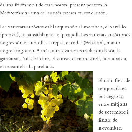
és una fruita molt de casa nostra, present per tota la
Mediterrània i una de les més esteses en tot el món.
Les varietats autòctones blanques són el macabeu, el xarel·lo
(prensal), la pansa blanca i el picapoll. Les varietats autòctones
negres són el sumoll, el trepat, el callet (Felanitx), manto
negre i fogoneu. A més, altres varietats tradicionals són la
garnatxa, l’ull de llebre, el samsó, el monestrell, la malvasia,
el moscatell i la parellada.
El raïm fresc de
temporada es
pot degustar
entre
mitjans
de setembre i
finals de
novembre
.