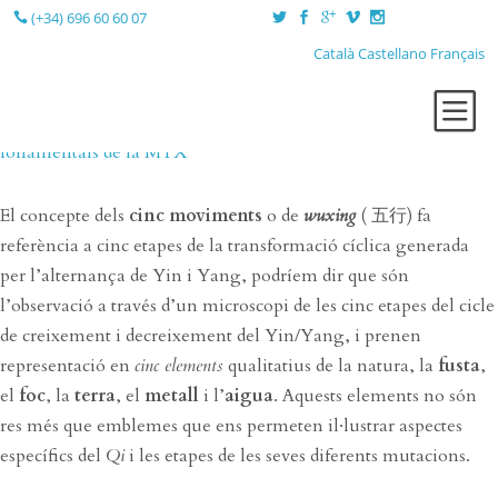
(+34) 696 60 60 07
Català
Castellano
Français
ELS CINC MOVIMENTS
February 9, 2014
Posted by
Ramon Gort
in
Conceptes
fonamentals de la MTX
QUI SÓC?
TERÀPIES
El concepte dels
cinc moviments
o de
wuxing
( 五行) fa
LA SESSIÓ
referència a cinc etapes de la transformació cíclica generada
per l’alternança de Yin i Yang, podríem dir que són
LA CONSULTA
l’observació a través d’un microscopi de les cinc etapes del cicle
BLOG
de creixement i decreixement del Yin/Yang, i prenen
CONTACTE
representació en
cinc elements
qualitatius de la natura, la
fusta
,
el
foc
, la
terra
, el
metall
i l’
aigua
. Aquests elements no són
res més que emblemes que ens permeten il·lustrar aspectes
específics del
Qi
i les etapes de les seves diferents mutacions.