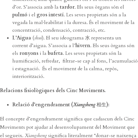
d’or. S’associa amb la
tardor
. Els seus òrgans són el
pulmó
i el
gros intestí
. Les seves propietats són a la
vegada la mal·leabilitat i la duresa. És el moviment de la
concentració, condensació, contracció, etc.
L’Aigua
(
shui
). El seu ideograma 水 representa un
corrent d’aigua. S’associa a l’
hivern
. Els seus òrgans són
els
ronyons
i la
bufeta
. Les seves propietats són la
humificació, refredar, filtrar-se cap al fons, l’acumulació
i estagnació. És el moviment de la calma, repòs,
interiorització.
Relacions fisiològiques dels Cinc Moviments.
Relació d’engendrament (
Xiangsheng
相生
):
El concepte d’engendrament significa que cadascun dels Cinc
Moviments pot ajudar al desenvolupament del Moviment que
el segueix.
Xiangsheng
significa literalment “donar-se naixença