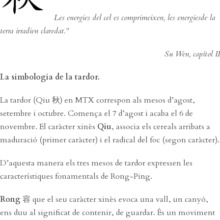
Les energies del cel es comprimeixen, les energiesde la
terra irradien claredat.”
Su Wen, capítol II
La simbologia de la tardor.
La tardor (Qiu 秋) en MTX correspon als mesos d’agost,
setembre i octubre. Comença el 7 d’agost i acaba el 6 de
novembre. El caràcter xinès
Qiu
, associa els cereals arribats a
maduració (primer caràcter) i el radical del foc (segon caràcter).
D’aquesta manera els tres mesos de tardor expressen les
característiques fonamentals de Rong-Ping.
Rong
容 que el seu caràcter xinès evoca una vall, un canyó,
ens duu al significat de contenir, de guardar. És un moviment