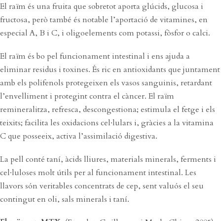
El raïm és una fruita que sobretot aporta glúcids, glucosa i
fructosa, però també és notable l’aportació de vitamines, en
especial A, B i C, i oligoelements com potassi, fòsfor o calci.
El raïm és bo pel funcionament intestinal i ens ajuda a
eliminar residus i toxines. És ric en antioxidants que juntament
amb els polifenols protegeixen els vasos sanguinis, retardant
l’envelliment i protegint contra el càncer. El raïm
remineralitza, refresca, descongestiona; estimula el fetge i els
teixits; facilita les oxidacions cel·lulars i, gràcies a la vitamina
C que posseeix, activa l’assimilació digestiva.
La pell conté taní, àcids lliures, materials minerals, ferments i
cel·luloses molt útils per al funcionament intestinal. Les
llavors són veritables concentrats de cep, sent valuós el seu
contingut en oli, sals minerals i taní.