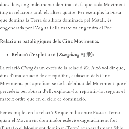
dues lleis, engendrament i dominació, fa que cada Moviment
tingui relacions amb els altres quatre. Per exemple: la Fusta
que domina la Terra és alhora dominada pel Metall, és
engendrada per l’Aigua i ella mateixa engendra el Foc.
Relacions patològiques dels Cinc Moviments.
Relació d’explotació (
Xiangcheng
相 乘
):
La relació
Cheng
és un excés de la relació
Ke
. Això vol dir que,
dins d’una situació de desequilibri, cadascun dels Cinc
Moviments pot aprofitar-se de la debilitat del Moviment que el
precedeix per abusar d’ell, explotar-lo, reprimir-lo, segons el
mateix ordre que en el cicle de dominació.
Per exemple, en la relació
Ke
que hi ha entre Fusta i Terra:
quan el Moviment dominador esdevé exageradament fort
(Fusta) o el Moviment dominat (Terra) exageradament feble,