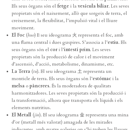
Els seus òrgans són el
fetge
i la
vesícula biliar
. Les seves
propietats són el naixement, allò que sorgeix de terra, el
creixement, la flexibilitat, l’impulsió vital i el lliure
moviment.
El Foc
(
huo
) E seu ideograma 火 representa el foc, amb
una flama central i dues guspires. S’associa a l’
estiu
. Els
seus òrgans són el
cor
i l’
intestí prim
. Les seves
propietats són la producció de calor i el moviment
d’ascensió, d’acció, metabolisme, dinamisme, etc.
La Terra
(
tu
). El seu ideograma 土 representa un
monticle de terra. Els seus òrgans són l’
estómac
i la
melsa
o
pàncrees
. És la moderadora de qualitats
harmonitzadores. Les seves propietats són la producció i
la transformació, alhora que transporta els líquids i els
elements nutritius.
El Metall
(
jin
). El seu ideograma 金 representa una mina
d’or (metall més valorat) amagada de les mirades
indiscretes, amb quatre galeries on s’hi troben les llavors