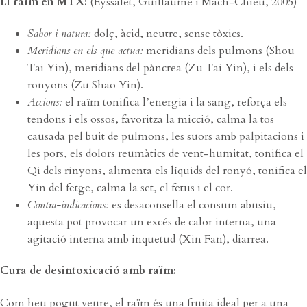
El raïm en MTX:
(Eyssalet, Guillaume i Mach-Chieu, 2005)
Sabor i natura:
dolç, àcid, neutre, sense tòxics.
Meridians en els que actua:
meridians dels pulmons (Shou
Tai Yin), meridians del pàncrea (Zu Tai Yin), i els dels
ronyons (Zu Shao Yin).
Accions:
el raïm tonifica l’energia i la sang, reforça els
tendons i els ossos, favoritza la micció, calma la tos
causada pel buit de pulmons, les suors amb palpitacions i
les pors, els dolors reumàtics de vent-humitat, tonifica el
Qi dels rinyons, alimenta els líquids del ronyó, tonifica el
Yin del fetge, calma la set, el fetus i el cor.
Contra-indicacions:
es desaconsella el consum abusiu,
aquesta pot provocar un excés de calor interna, una
agitació interna amb inquetud (Xin Fan), diarrea.
Cura de desintoxicació amb raïm:
Com heu pogut veure, el raïm és una fruita ideal per a una