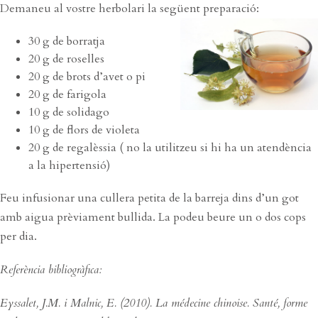
Demaneu al vostre herbolari la següent preparació:
30 g de borratja
20 g de roselles
20 g de brots d’avet o pi
20 g de farigola
10 g de solidago
10 g de flors de violeta
20 g de regalèssia ( no la utilitzeu si hi ha un atendència
a la hipertensió)
Feu infusionar una cullera petita de la barreja dins d’un got
amb aigua prèviament bullida. La podeu beure un o dos cops
per dia.
Referència bibliogràfica:
Eyssalet, J.M. i Malnic, E. (2010). La médecine chinoise. Santé, forme