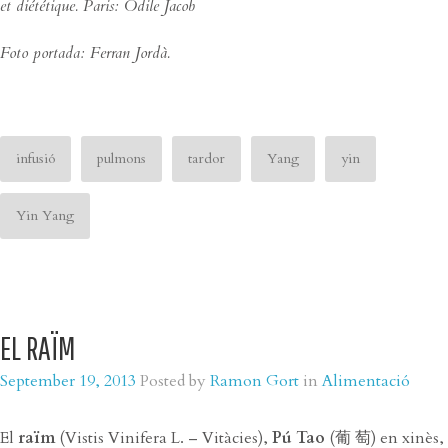
et diététique. Paris: Odile Jacob
Foto portada: Ferran Jordà.
infusió
pulmons
tardor
Yang
yin
Yin Yang
EL RAÏM
September 19, 2013
Posted by
Ramon Gort
in
Alimentació
El
raïm
(Vistis Vinifera L. – Vitàcies),
Pú Tao
(葡 萄) en xinès,