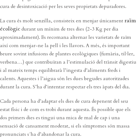
cura de desintoxicació per les seves propietats depuradores.
La cura és molt senzilla, consisteix en menjar únicament
raïm
écològic
durant un mínim de tres dies (2-3 Kg per dia
aproximadament). Es recomana alternar les varietats de raïm
així com menjar-ne la pell i les llavors. A més, és important
beure sovint infusions de plantes ecològiques (fumària, til·ler,
verbena…) que contribuïran a l’estimulació del trànsit digestiu
i al mateix temps equilibrarà l’ingesta d’aliments freds i
calents. Aquestes i l’aigua són les dues begudes autoritzades
durant la cura. S’ha d’intentar respectar els tres àpats del dia.
Cada persona ha d’adaptar els dies de cura depenent del seu
estat físic i de com es trobi durant aquesta. És possible que els
dos primers dies es tingui una mica de mal de cap i una
sensació de cansament moderat, si els símptomes són massa
pronunciats s´ha d’abandonar la cura.