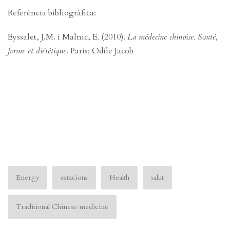
Referència bibliogràfica:
Eyssalet, J.M. i Malnic, E. (2010).
La médecine chinoise. Santé,
forme et diététique
. Paris: Odile Jacob
Energy
estacions
Health
salut
Traditional Chinese medicine