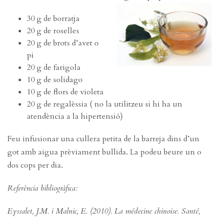
30 g de borratja
20 g de roselles
20 g de brots d’avet o
pi
20 g de farigola
10 g de solidago
10 g de flors de violeta
20 g de regalèssia ( no la utilitzeu si hi ha un
atendència a la hipertensió)
Feu infusionar una cullera petita de la barreja dins d’un
got amb aigua prèviament bullida. La podeu beure un o
dos cops per dia.
Referència bibliogràfica:
Eyssalet, J.M. i Malnic, E. (2010). La médecine chinoise. Santé,