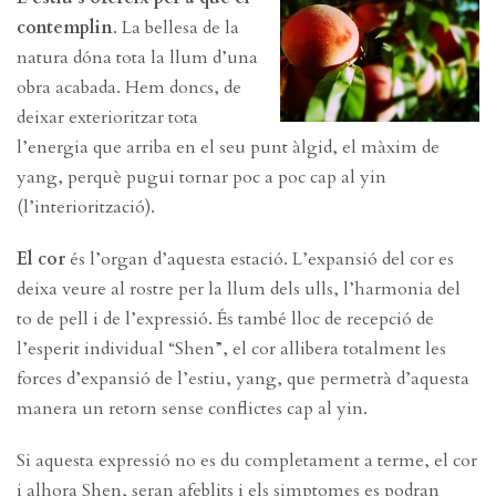
contemplin
. La bellesa de la
natura dóna tota la llum d’una
obra acabada. Hem doncs, de
deixar exterioritzar tota
l’energia que arriba en el seu punt àlgid, el màxim de
yang, perquè pugui tornar poc a poc cap al yin
(l’interiorització).
El cor
és l’organ d’aquesta estació. L’expansió del cor es
deixa veure al rostre per la llum dels ulls, l’harmonia del
to de pell i de l’expressió. És també lloc de recepció de
l’esperit individual “Shen”, el cor allibera totalment les
forces d’expansió de l’estiu, yang, que permetrà d’aquesta
manera un retorn sense conflictes cap al yin.
Si aquesta expressió no es du completament a terme, el cor
i alhora Shen, seran afeblits i els simptomes es podran