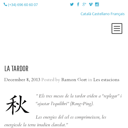
(+34) 696 60 60 07
Català
Castellano
Français
QUI SÓC?
TERÀPIES
LA SESSIÓ
LA TARDOR
LA CONSULTA
December 8, 2013
Posted by
Ramon Gort
in
Les estacions
BLOG
CONTACTE
” Els
tres mesos de la tardor criden a “replegar” i
“ajustar l’equilibri” (Rong-Ping).
Les energies del cel es comprimeixen, les
energiesde la terra irradien claredat.”