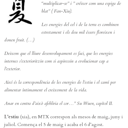
“multiplicar-se” i ” créixer com una espiga de
blat” ( Fan-Xiu).
Les energies del cel i de la terra es combinen
estretament i els deu mil éssers floreixen i
donen fruit. (…)
Deixem que el lliure desenvolupament es faci, que les energies
internes s’exterioritzin com si aspiressin a evolucionar cap a
l’exterior.
Així és la correspondència de les energies de l’estiu i el camí per
alimentar íntimament el creixement de la vida.
Anar en contra d’això afebliria el cor…” Su Wuen, capítol II.
L’estiu
(xia), en MTX correspon als mesos de maig, juny i
juliol. Comença el 5 de maig i acaba el 6 d’agost.