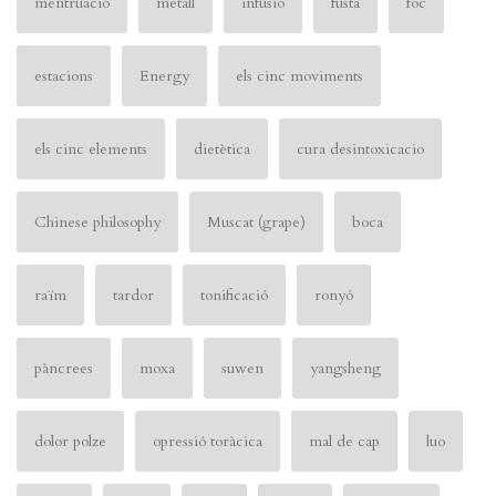
mentruació
metall
infusió
fusta
foc
estacions
Energy
els cinc moviments
els cinc elements
dietètica
cura desintoxicacio
Chinese philosophy
Muscat (grape)
boca
raïm
tardor
tonificació
ronyó
pàncrees
moxa
suwen
yangsheng
dolor polze
opressió toràcica
mal de cap
luo