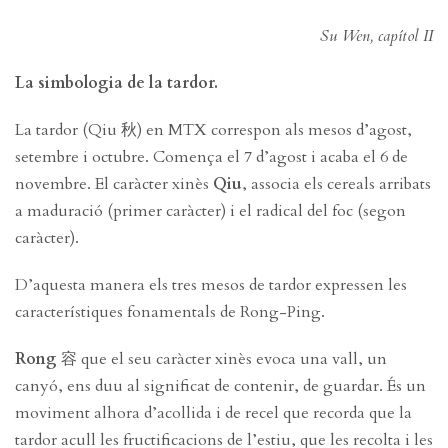
Su Wen, capítol II
La simbologia de la tardor.
La tardor (Qiu 秋) en MTX correspon als mesos d’agost,
setembre i octubre. Comença el 7 d’agost i acaba el 6 de
novembre. El caràcter xinès
Qiu
, associa els cereals arribats
a maduració (primer caràcter) i el radical del foc (segon
caràcter).
D’aquesta manera els tres mesos de tardor expressen les
característiques fonamentals de Rong-Ping.
Rong
容 que el seu caràcter xinès evoca una vall, un
canyó, ens duu al significat de contenir, de guardar. És un
moviment alhora d’acollida i de recel que recorda que la
tardor acull les fructificacions de l’estiu, que les recolta i les