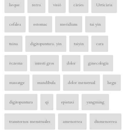
lieque
terra
visió
càries
Urticària
cefalea
estomac
meridians
tai yin
tuina
digitopuntura. yin
taiyin
cara
èczema
intestí gros
dolor
ginecología
massatge
mandíbula
dolor menstrual
hegu
digitopuntura
qi
epistaxi
yangming
transtornos menstruales
amenorrea
dismenorrea