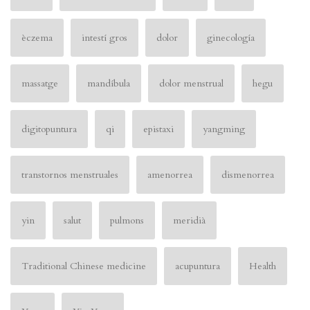
èczema
intestí gros
dolor
ginecología
massatge
mandíbula
dolor menstrual
hegu
digitopuntura
qi
epistaxi
yangming
transtornos menstruales
amenorrea
dismenorrea
yin
salut
pulmons
meridià
Traditional Chinese medicine
acupuntura
Health