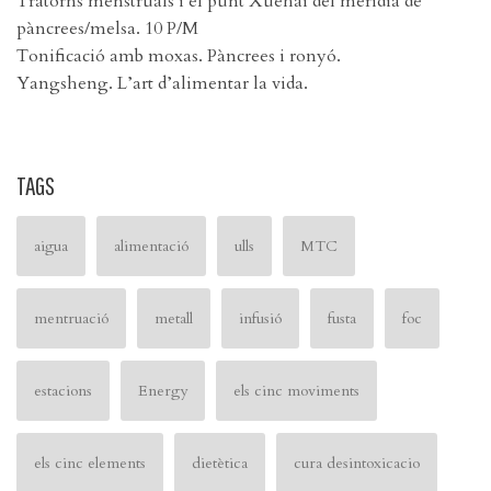
Tratorns menstruals i el punt Xuehai del meridià de
pàncrees/melsa. 10 P/M
Tonificació amb moxas. Pàncrees i ronyó.
Yangsheng. L’art d’alimentar la vida.
TAGS
aigua
alimentació
ulls
MTC
mentruació
metall
infusió
fusta
foc
estacions
Energy
els cinc moviments
els cinc elements
dietètica
cura desintoxicacio