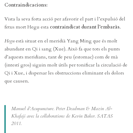
Contraindicacions:
Vista la seva forta acció per afavorir el part i l’expulsió del
fetus mort Hegu esta
contraindicat durant l’embaràs
.
Hegu
està situat en el meridià Yang Ming que és molt
abundant en Qi i sang (Xue). Això fa que tots els punts
d’aquests meridians, tant de peu (estomac) com de mà
(intestí gros) siguin molt útils per tonificar la circulació de
Qi i Xue, i dispersar les obstruccions eliminant els dolors
que causen.
Manuel d’Acupuncture. Peter Deadman & Mazin Al-
Khafaji avec la collaborations de Kevin Baker. SATAS
2011.