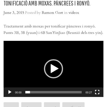
TONIFICACIÓ AMB MOXAS. PÀNCREES I RONYÓ.
June 3, 2015
Posted by
Ramon Gort
in
videos
Tractament amb moxas per tonificar pàncrees i ronyó.
Punts 3B, 3R (yuan) i 6B SanYinJiao (Reunió dels tres yin).
Video
Player
00:00
00:27