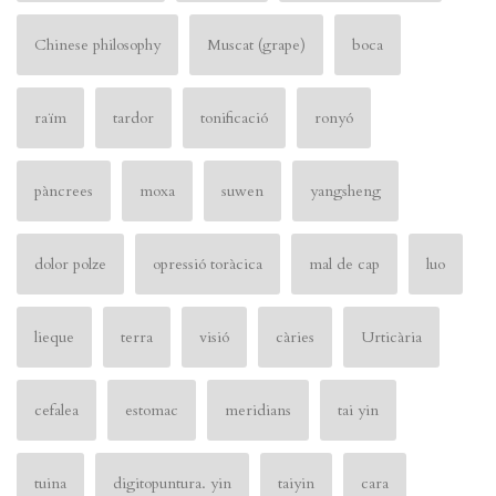
Chinese philosophy
Muscat (grape)
boca
raïm
tardor
tonificació
ronyó
pàncrees
moxa
suwen
yangsheng
dolor polze
opressió toràcica
mal de cap
luo
lieque
terra
visió
càries
Urticària
cefalea
estomac
meridians
tai yin
tuina
digitopuntura. yin
taiyin
cara