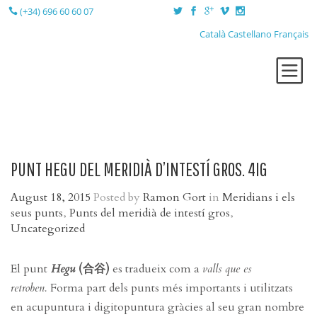
(+34) 696 60 60 07
Català
Castellano
Français
QUI SÓC?
TERÀPIES
LA SESSIÓ
PUNT HEGU DEL MERIDIÀ D’INTESTÍ GROS. 4IG
LA CONSULTA
August 18, 2015
Posted by
Ramon Gort
in
Meridians i els
BLOG
seus punts
,
Punts del meridià de intestí gros
,
CONTACTE
Uncategorized
El punt
Hegu
(合谷)
es tradueix com a
valls que es
retroben.
Forma part dels punts més importants i utilitzats
en acupuntura i digitopuntura gràcies al seu gran nombre