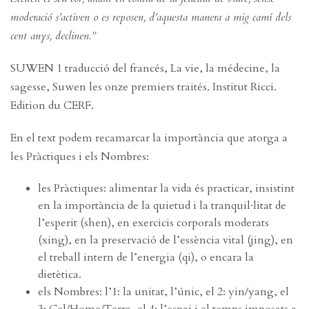
moderació s’activen o es reposen, d’aquesta manera a mig camí dels
cent anys, declinen.”
SUWEN 1 traducció del francés, La vie, la médecine, la
sagesse, Suwen les onze premiers traités. Institut Ricci.
Edition du CERF.
En el text podem recamarcar la importància que atorga a
les Pràctiques i els Nombres:
les Pràctiques: alimentar la vida és practicar, insistint
en la importància de la quietud i la tranquil·litat de
l’esperit (shen), en exercicis corporals moderats
(xing), en la preservació de l’essència vital (jing), en
el treball intern de l’energia (qi), o encara la
dietètica.
els Nombres: l’1: la unitat, l’únic, el 2: yin/yang, el
3: Cel/Home/Terra, el 4: l’espai i el temps imposats a