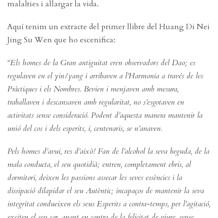
malalties i allargar la vida.
Aquí tenim un extracte del primer llibre del Huang Di Nei
Jing Su Wen que ho escenifica:
“Els homes de la Gran antiguitat eren observadors del Dao; es
regulaven en el yin/yang i arribaven a l’Harmonia a través de les
Pràctiques i els Nombres. Bevien i menjaven amb mesura,
traballaven i descansaven amb regularitat, no s’esgotaven en
activitats sense consideració. Podent d’aquesta manera mantenir la
unió del cos i dels esperits, i, centenaris, se n’anaven.
Pels homes d’avui, res d’això! Fan de l’alcohol la seva beguda, de la
mala conducta, el seu quotidià; entren, completament ebris, al
dormitori, deixen les passions assecar les seves essències i la
dissipació dilapidar el seu Autèntic; incapaços de mantenir la seva
integritat condueixen els seus Esperits a contra-temps, per l’agitació,
exciten el seu cor, anant en contra de la felicitat de viure, sense